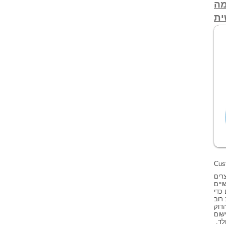
מה
ית
Cus
צרים
ויים
 כדי
 רוב
דוק
ישום
לד.