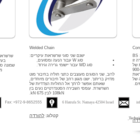
Welded Chain
Con
שרשרת זו עומדת בתקנים הבינלאומיים הבאים: BS
ישנם שני סוגי שרשראות עיקריים:
ה). סדרה זו
סוג W עבור הנעה ומסועים,
בעי
 של
סוג WD עבור יישומי גרירה וגירוד.
עמידות בפני שבירה – החל ב-13 kN וכלה ב-900
מי
ראות
לרוב, שני הסוגים מעוצבים כחצי חוליה בחיבור מוט
 של
מדויק בריתוך. ישנו מגוון רחב של חיבורים מיוחדים,
מים.
שאותם אפשר לרתך אל החוליות הצדדיות של
השרשרת. עומסי השבירה הסטנדרטיים נעים בין
108kN לבין 675 kN.
Fax: +972-9-8652555
6 Hatrufa St. Natnaya 42504 Israel
in
קטלוג:
להורדה
Techni
רדה