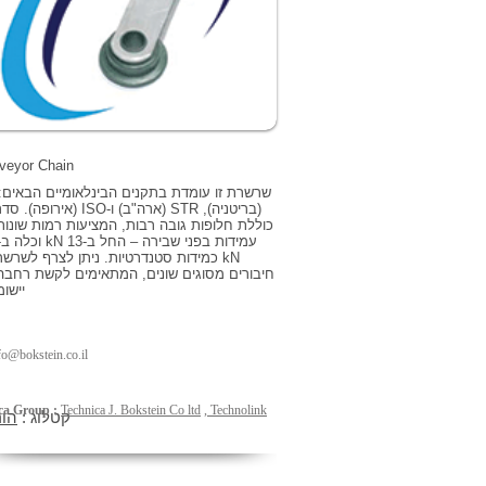
veyor Chain
(בריטניה), STR (ארה"ב) ו-ISO (אירופ
כוללת חלופות גובה רבות, המציעות רמות שונות
kN כמידות סטנדרטיות. ניתן לצרף לשרש
חיבורים מסוגים שונים, המתאימים לקשת רחבה
יישו
fo@bokstein.co.il
ca Group :
Technica J. Bokstein Co ltd
,
Technolink
קטלוג :
הו